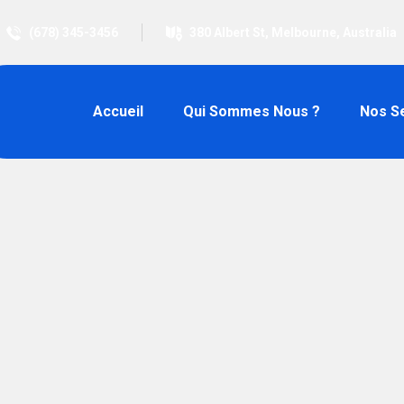
(678) 345-3456
380 Albert St, Melbourne, Australia
Accueil
Qui Sommes Nous ?
Nos S